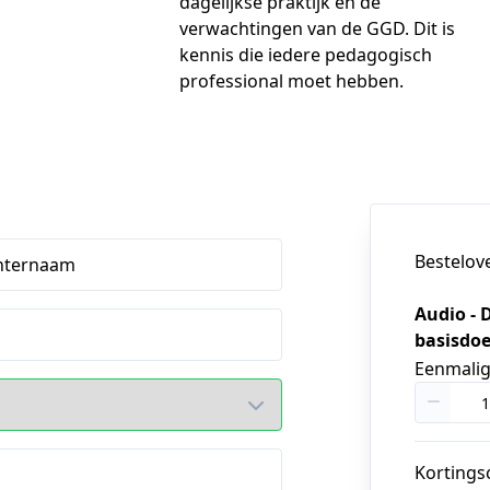
dagelijkse praktijk en de
verwachtingen van de GGD. Dit is
kennis die iedere pedagogisch
professional moet hebben.
Bestelov
hternaam
Audio - 
basisdoe
Eenmali
Kortings