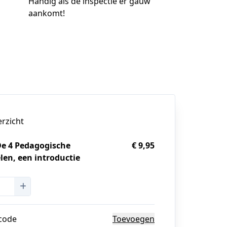
Handig als de inspectie er gauw
aankomt!
erzicht
De 4 Pedagogische
€ 9,95
len, een introductie
g
code
Toevoegen