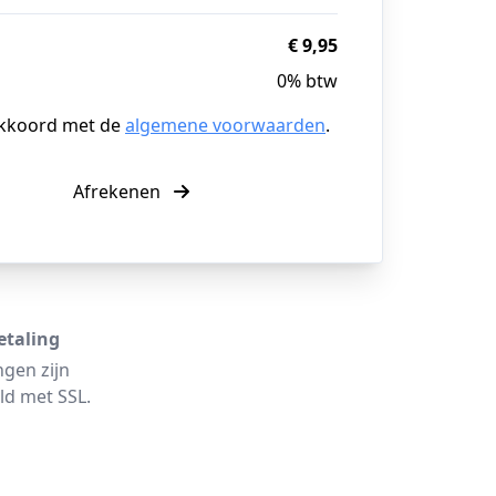
€ 9,95
0% btw
akkoord met de
algemene voorwaarden
.
Afrekenen
etaling
ngen zijn
ld met SSL.