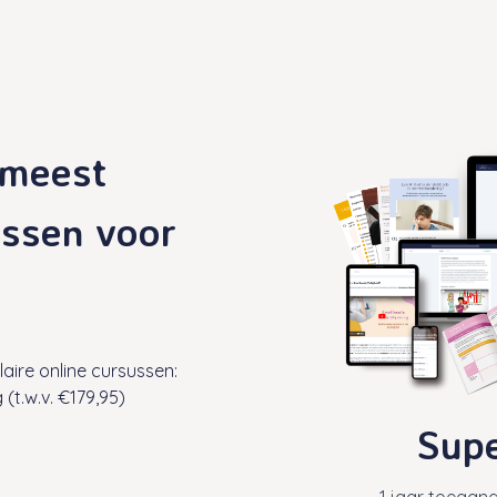
0 meest
ussen voor
aire online cursussen:
(t.w.v. €179,95)
Sup
1 jaar toegang