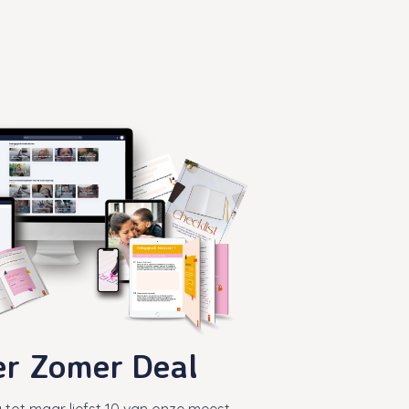
er Zomer Deal
 tot maar liefst 10 van onze meest