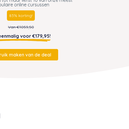
ulaire online cursussen
83% korting!
Van €1059,50
eenmalig voor €179,95!
ruik maken van de deal
g