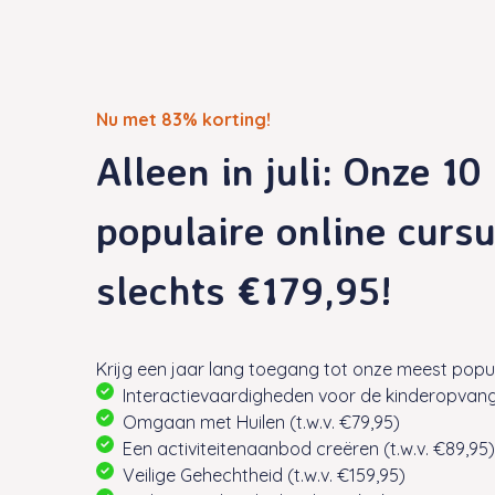
Nu met 83% korting!
Alleen in juli: Onze 1
populaire online curs
slechts €179,95!
Krijg een jaar lang toegang tot onze meest popul
Interactievaardigheden voor de kinderopvang 
Omgaan met Huilen (t.w.v. €79,95)
Een activiteitenaanbod creëren (t.w.v. €89,95)
Veilige Gehechtheid (t.w.v. €159,95)