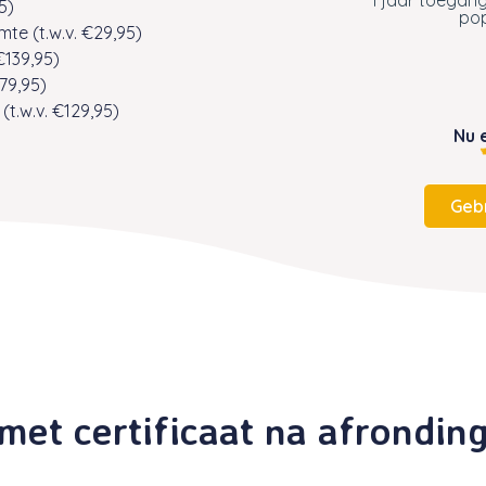
5)
pop
te (t.w.v. €29,95)
€139,95)
79,95)
t.w.v. €129,95)
Nu
Geb
met certificaat na afrondin