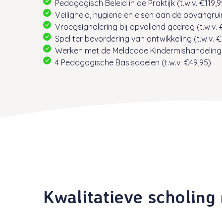
Pedagogisch Beleid in de Praktijk (t.w.v. €119,9
Veiligheid, hygiene en eisen aan de opvangruim
Vroegsignalering bij opvallend gedrag (t.w.v. 
Spel ter bevordering van ontwikkeling (t.w.v. €
Werken met de Meldcode Kindermishandeling (
4 Pedagogische Basisdoelen (t.w.v. €49,95)
Kwalitatieve scholing 